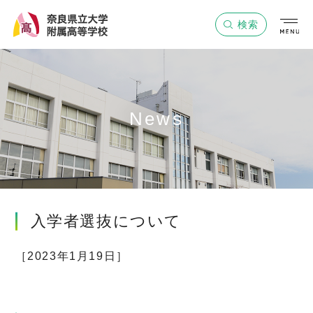
グ
本
ロ
フ
検索
ロ
文
ー
ッ
ー
へ
カ
タ
バ
ル
ー
ル
ナ
へ
ナ
ビ
News
ビ
ゲ
ゲ
ー
ー
シ
シ
ョ
ョ
ン
入学者選抜について
ン
へ
へ
［2023年1月19日］